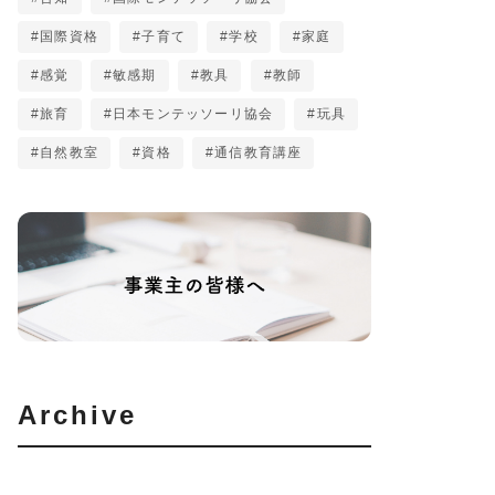
国際資格
子育て
学校
家庭
感覚
敏感期
教具
教師
旅育
日本モンテッソーリ協会
玩具
自然教室
資格
通信教育講座
TCasearch
Archive